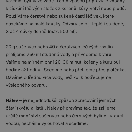
vařením byliny ve vodě. Tento způsob přípravy je vhodný
k získání léčivých složek z kořenů, kůry, větví nebo plodů.
Používáme čerstvé nebo sušené části léčivek, které
nasekáme na malé kousky. Odvary se pijí teplé i studené,
3 až 4 dávky denně (max. 500 ml).
20 g sušených nebo 40 g čerstvých léčivých rostlin
přelijeme 750 ml studené vody a přivedeme k varu.
Vaříme na mírném ohni 20–30 minut, kořeny a kůru půl
hodiny až hodinu. Scedíme nebo přelijeme přes pláténko.
Dáváme o třetinu více vody, než kolik potřebujeme
výsledného odvaru.
Nálev
– je nejjednodušší způsob zpracování jemných
částí (květů a listů). Nálev připravíme tak, že zalijeme
určité množství sušených nebo čerstvých bylinek vroucí
vodou, necháme vylouhovat a scedíme.