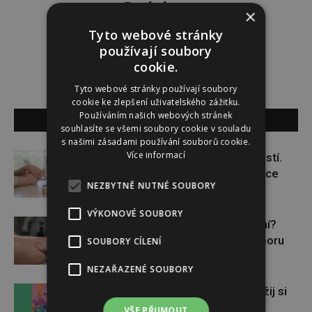
Redakce
×
Tyto webové stránky
Redakce magazínu Instinkt.
používají soubory
cookie.
Tyto webové stránky používají soubory
cookie ke zlepšení uživatelského zážitku.
Používáním našich webových stránek
SOUVISEJÍCÍ ČLÁNKY
souhlasíte se všemi soubory cookie v souladu
s našimi zásadami používání souborů cookie.
Více informací
Těhotenství není samozřejmostí.
Pomáhá asistovaná reprodukce
NEZBYTNĚ NUTNÉ SOUBORY
VÝKONOVÉ SOUBORY
Lymfatický systém v ohrožení?
Využijte moderní nutriční podporu
SOUBORY CÍLENÍ
NEZAŘAZENÉ SOUBORY
Vyhraj s Chilly AirPods Max a užij si
léto
VŠE PŘIJMOUT