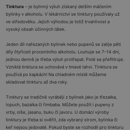
Tinktura
– je bylinný výluh získaný delším máčením
bylinky v alkoholu. V lékárnictví se tinktury používaly už
ve středověku. Jejich výhodou je totiž trvanlivost a
vysoký obsah účinných látek.
Jeden díl nařezaných bylinek nebo pupenů se zalije pěti
díly čtyřiceti procentního alkoholu. Louhuje se 7–14 dní,
jednou denně je třeba výluh protřepat. Poté se přefiltruje.
Vzniklá tinktura se uchovává v tmavé lahvi. Tinktura se
používá po kapkách! Na chladném místě můžeme
skladovat tinkturu až dva roky.
Tinktury se tradičně vyrábějí z bylinek jako je třezalka,
lopuch, bazalka či řimbaba. Můžete použít i pupeny z
vrby, olše, jasanu, buku či javoru. U domácí výroby
tinktury je třeba si ověřit, zda vybraný strom, bylinka či
keř nejsou jedovaté. Pokud byste se rozhodli pro tinkturu