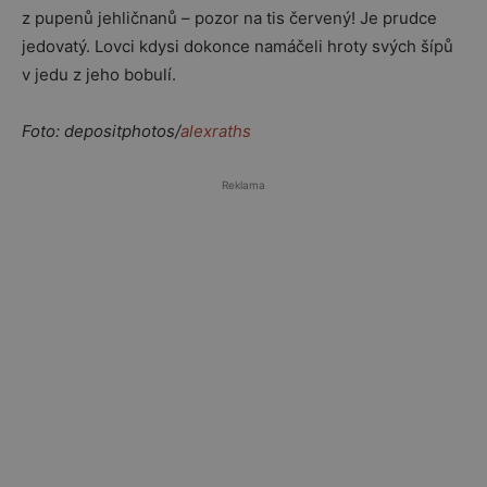
z pupenů jehličnanů – pozor na tis červený! Je prudce
jedovatý. Lovci kdysi dokonce namáčeli hroty svých šípů
v jedu z jeho bobulí.
Foto: depositphotos/
alexraths
Reklama