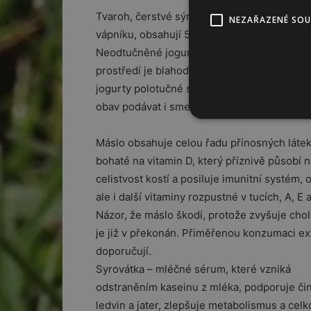
Tvaroh, čerstvé sýry a tvarohové pomazánky
NEZAŘAZENÉ SO
vápníku, obsahují 5 až 8x více příznivých lá
Neodtučněné jogurty jsou snadno stravitelné
prostředí je blahodárné pro zažívací trakt.
jogurty polotučné s obsahem 2 – 5 % tuku, 
obav podávat i smetanové jogurty. Ideální st
Máslo obsahuje celou řadu přínosných látek
bohaté na vitamin D, který příznivě působí n
celistvost kostí a posiluje imunitní systém,
ale i další vitaminy rozpustné v tucích, A, E a
Názor, že máslo škodí, protože zvyšuje chol
je již v překonán. Přiměřenou konzumaci ex
doporučují.
Syrovátka – mléčné sérum, které vzniká
odstraněním kaseinu z mléka, podporuje či
ledvin a jater, zlepšuje metabolismus a cel