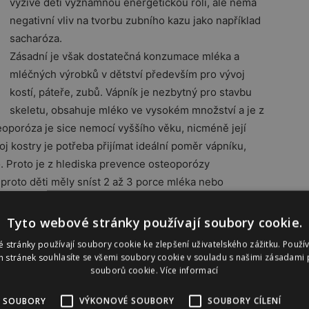
výživě dětí významnou energetickou roli, ale nemá
negativní vliv na tvorbu zubního kazu jako například
sacharóza.
Zásadní je však dostatečná konzumace mléka a
mléčných výrobků v dětství především pro vývoj
kostí, páteře, zubů. Vápník je nezbytný pro stavbu
skeletu, obsahuje mléko ve vysokém množství a je z
eoporóza je sice nemocí vyššího věku, nicméně její
oj kostry je potřeba přijímat ideální poměr vápníku,
o. Proto je z hlediska prevence osteoporózy
 proto děti měly sníst 2 až 3 porce mléka nebo
Tyto webové stránky používají soubory cookie.
 stránky používají soubory cookie ke zlepšení uživatelského zážitku. Použí
 stránek souhlasíte se všemi soubory cookie v souladu s našimi zásadami 
souborů cookie.
Více informací
dstavovat velmi variabilní a chuti dítěte
 SOUBORY
VÝKONOVÉ SOUBORY
SOUBORY CÍLENÍ