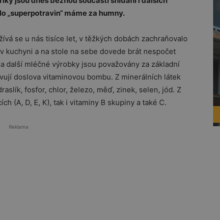
iky jsou dnes běžnou součástí snídaní i dalších
álo „superpotravin“ máme za humny.
žívá se u nás tisíce let, v těžkých dobách zachraňovalo
 v kuchyni a na stole na sebe dovede brát nespočet
y a další mléčné výrobky jsou považovány za základní
avují doslova vitaminovou bombu. Z minerálních látek
aslík, fosfor, chlor, železo, měď, zinek, selen, jód. Z
ch (A, D, E, K), tak i vitaminy B skupiny a také C.
Reklama