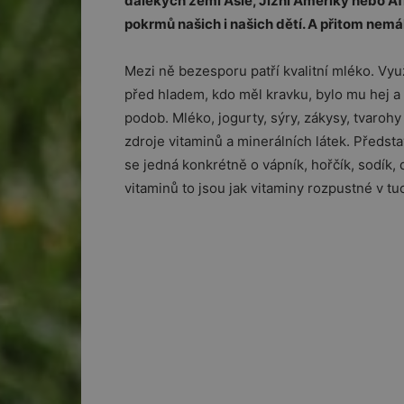
dalekých zemí Asie, Jižní Ameriky nebo Afr
pokrmů našich i našich dětí. A přitom nem
Mezi ně bezesporu patří kvalitní mléko. Vyu
před hladem, kdo měl kravku, bylo mu hej a
podob. Mléko, jogurty, sýry, zákysy, tvaroh
zdroje vitaminů a minerálních látek. Předst
se jedná konkrétně o vápník, hořčík, sodík, dr
vitaminů to jsou jak vitaminy rozpustné v tucí