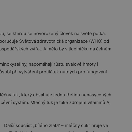
ou, se kterou se novorozený člověk na světě potká.
oporučuje Světová zdravotnická organizace (WHO) od
hospodářských zvířat. A mělo by v jídelníčku na čelném
aminokyseliny, napomáhají růstu svalové hmoty i
působí při vytváření protilátek nutných pro fungování
mléčný tuk, který obsahuje jednu třetinu nenasycených
cévní systém. Mléčný tuk je také zdrojem vitaminů A,
Další součást „bílého zlata“ – mléčný cukr hraje ve