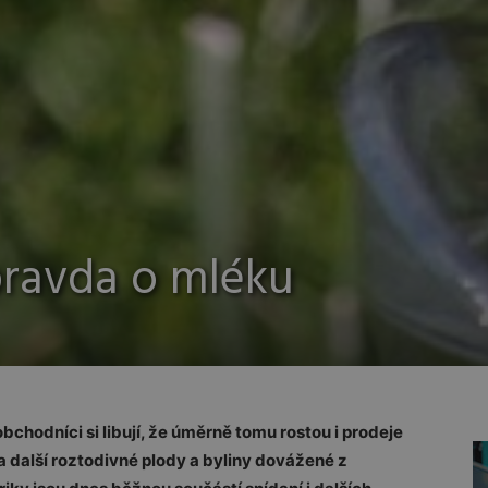
pravda o mléku
bchodníci si libují, že úměrně tomu rostou i prodeje
 a další roztodivné plody a byliny dovážené z