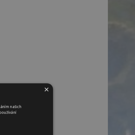
×
váním našich
používání