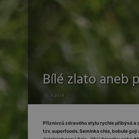
Bílé zlato aneb 
15.1.2019
Příznivců zdravého stylu rychle přibývá a o
tzv. superfoods. Semínka chia, bobule goji