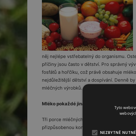
něj nejlépe vstřebatelný do organismu. Ost
příčiny jsou často v dětství. Pro správný výv
fosfátů a hořčíku, což právě obsahuje mlék
nejdůležitější dětství a dospívání. Denně by
mléčných výrobků.
Mléko pokaždé jinak
Tyto webové
webových
Tři porce mléčných výrobků denně mohou pře
přizpůsobenou kombinaci.
NEZBYTNĚ NUTNÉ