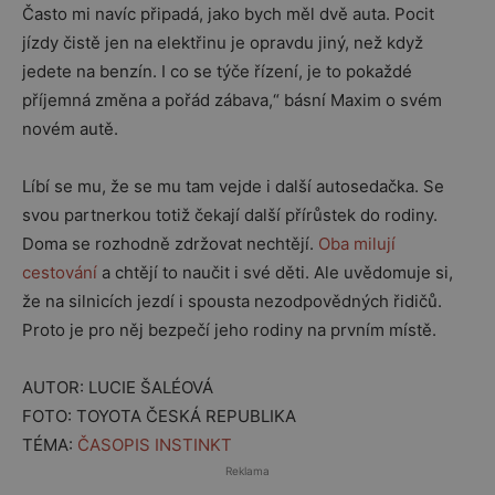
Často mi navíc připadá, jako bych měl dvě auta. Pocit
jízdy čistě jen na elektřinu je opravdu jiný, než když
jedete na benzín. I co se týče řízení, je to pokaždé
příjemná změna a pořád zábava,“ básní Maxim o svém
novém autě.
Líbí se mu, že se mu tam vejde i další autosedačka. Se
svou partnerkou totiž čekají další přírůstek do rodiny.
Doma se rozhodně zdržovat nechtějí.
Oba milují
cestování
a chtějí to naučit i své děti. Ale uvědomuje si,
že na silnicích jezdí i spousta nezodpovědných řidičů.
Proto je pro něj bezpečí jeho rodiny na prvním místě.
AUTOR: LUCIE ŠALÉOVÁ
FOTO: TOYOTA ČESKÁ REPUBLIKA
TÉMA:
ČASOPIS INSTINKT
Reklama