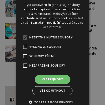
Dopřejte si na Colours of Ostrava
Tyto webové stránky používají soubory
pauzu plnou zážitků v IQOS zóně
cookie ke zlepšení uživatelského zážitku.
Používáním našich webových stránek
souhlasíte se všemi soubory cookie v souladu
s našimi zásadami používání souborů cookie.
Dánský řetězec NORMAL otevírá v
Více informací
České republice své první dvě
prodejny
NEZBYTNĚ NUTNÉ SOUBORY
VÝKONOVÉ SOUBORY
Cestování s kočkou má svá pravidla.
Tohle před dovolenou nepodceňte
SOUBORY CÍLENÍ
NEZAŘAZENÉ SOUBORY
VŠE PŘIJMOUT
Reklama
VŠE ODMÍTNOUT
ZOBRAZIT PODROBNOSTI