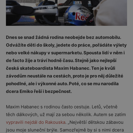
Dnes se snad žádná rodina neobejde bez automobilu.
Odvážíte děti do školy, jedete do práce, pořádáte výlety
nebo velké nákupy v supermarketu. Spousta lidí v něm i
de facto žije a tráví hodně času. Stejně jako nejlepší
česká skateboardista Maxim Habanec. Ten je kvůli
závodům neustále na cestách, proto je pro něj důležité
pohodlné, ale i výkonné auto. Poté, co se mu narodila
dcera Emiko řeší i bezpečnost.
Maxim Habanec s rodinou často cestuje. Letů, včetně
těch dálkových, už mají za sebou několik. Autem se zatím
vypravili nejdál do Rakouska
. „Největší dětskou zábavou
jsou moje sluneční brýle. Samozřejmě by si s nimi dcera