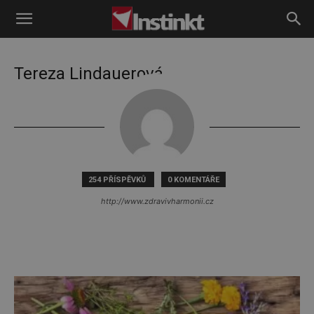
Instinkt
Tereza Lindauerová
254 PŘÍSPĚVKŮ
0 KOMENTÁŘE
http://www.zdravivharmonii.cz