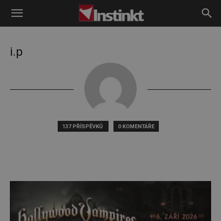
Instinkt
i.p
137 PŘÍSPĚVKŮ
0 KOMENTÁŘE