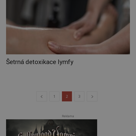
Šetrná detoxikace lymfy
1
2
3
Reklama