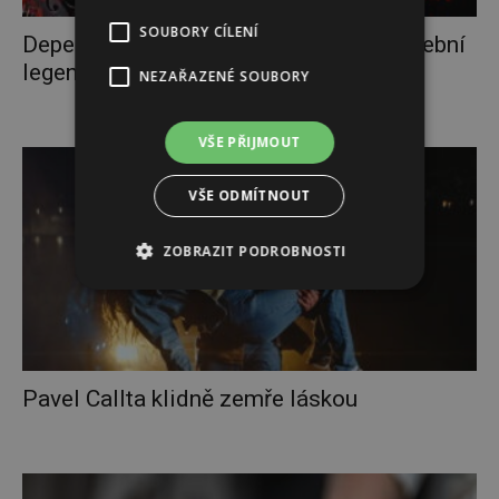
SOUBORY CÍLENÍ
Depeche Note – symfonická pocta hudební
legendě
NEZAŘAZENÉ SOUBORY
VŠE PŘIJMOUT
VŠE ODMÍTNOUT
ZOBRAZIT PODROBNOSTI
Pavel Callta klidně zemře láskou