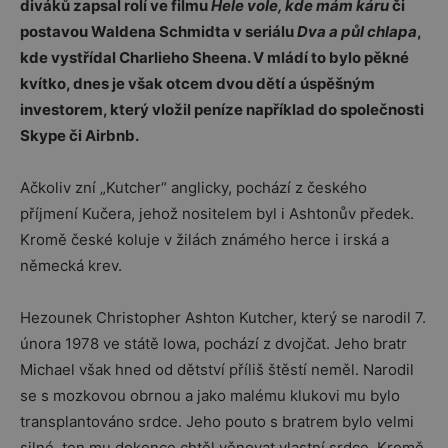
diváků zapsal rolí ve filmu
Hele vole, kde mám káru
či
postavou Waldena Schmidta v seriálu
Dva a půl chlapa
,
kde vystřídal Charlieho Sheena. V mládí to bylo pěkné
kvítko, dnes je však otcem dvou dětí a úspěšným
investorem, který vložil peníze například do společnosti
Skype či Airbnb.
Ačkoliv zní „Kutcher“ anglicky, pochází z českého
příjmení Kučera, jehož nositelem byl i Ashtonův předek.
Kromě české koluje v žilách známého herce i irská a
německá krev.
Hezounek Christopher Ashton Kutcher, který se narodil 7.
února 1978 ve státě Iowa, pochází z dvojčat. Jeho bratr
Michael však hned od dětství příliš štěstí neměl. Narodil
se s mozkovou obrnou a jako malému klukovi mu bylo
transplantováno srdce. Jeho pouto s bratrem bylo velmi
silné, ten mu dokonce chtěl věnovat vlastní srdce. Kromě