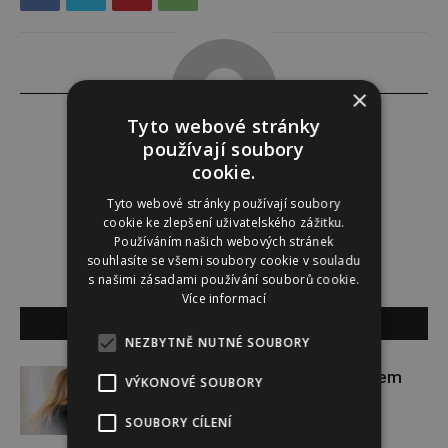
×
Tyto webové stránky
používají soubory
cookie.
Tereza Yasmina Abazid
Tyto webové stránky používají soubory
cookie ke zlepšení uživatelského zážitku.
Používáním našich webových stránek
souhlasíte se všemi soubory cookie v souladu
s našimi zásadami používání souborů cookie.
Více informací
SOUVISEJÍCÍ ČLÁNKY
NEZBYTNĚ NUTNÉ SOUBORY
Zpěvačka Adele: kvůli úzkostem
VÝKONOVÉ SOUBORY
zhubla 45 kilo
SOUBORY CÍLENÍ