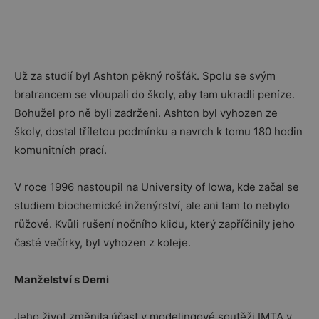
Už za studií byl Ashton pěkný rošťák. Spolu se svým
bratrancem se vloupali do školy, aby tam ukradli peníze.
Bohužel pro ně byli zadrženi. Ashton byl vyhozen ze
školy, dostal tříletou podmínku a navrch k tomu 180 hodin
komunitních prací.
V roce 1996 nastoupil na University of Iowa, kde začal se
studiem biochemické inženýrství, ale ani tam to nebylo
růžové. Kvůli rušení nočního klidu, který zapříčinily jeho
časté večírky, byl vyhozen z koleje.
Manželství s Demi
Jeho život změnila účast v modelingové soutěži IMTA v