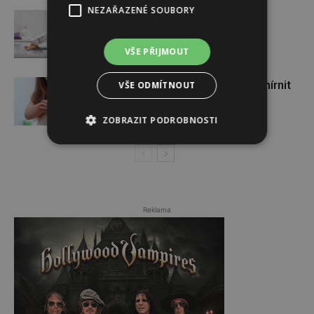
NEZAŘAZENÉ SOUBORY
Návrat pleti do pohody
VŠE PŘIJMOUT
Pokožka v ohrožení: tipy, jak zmírnit
VŠE ODMÍTNOUT
atopický ekzém
ZOBRAZIT PODROBNOSTI
Reklama