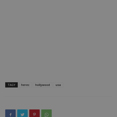
TAGY
herec
hollywood
usa