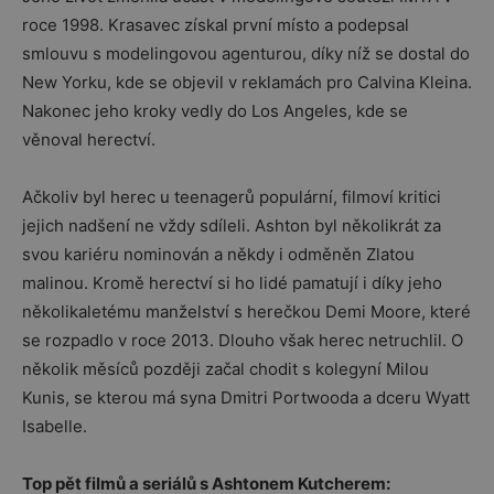
roce 1998. Krasavec získal první místo a podepsal
smlouvu s modelingovou agenturou, díky níž se dostal do
New Yorku, kde se objevil v reklamách pro Calvina Kleina.
Nakonec jeho kroky vedly do Los Angeles, kde se
věnoval herectví.
Ačkoliv byl herec u teenagerů populární, filmoví kritici
jejich nadšení ne vždy sdíleli. Ashton byl několikrát za
svou kariéru nominován a někdy i odměněn Zlatou
malinou. Kromě herectví si ho lidé pamatují i díky jeho
několikaletému manželství s herečkou Demi Moore, které
se rozpadlo v roce 2013. Dlouho však herec netruchlil. O
několik měsíců později začal chodit s kolegyní Milou
Kunis, se kterou má syna Dmitri Portwooda a dceru Wyatt
Isabelle.
Top pět filmů a seriálů s Ashtonem Kutcherem: