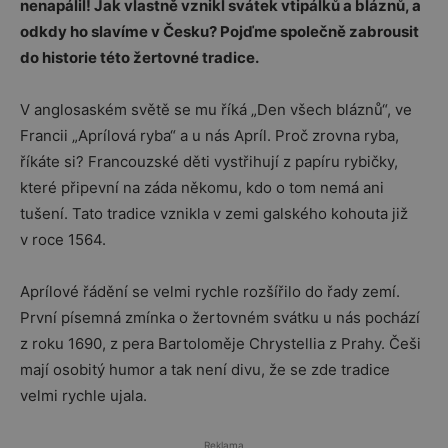
nenapálil! Jak vlastně vznikl svátek vtipálků a bláznů, a
odkdy ho slavíme v Česku? Pojďme společně zabrousit
do historie této žertovné tradice.
V anglosaském světě se mu říká „Den všech bláznů“, ve
Francii „Aprílová ryba“ a u nás Apríl. Proč zrovna ryba,
říkáte si? Francouzské děti vystřihují z papíru rybičky,
které připevní na záda někomu, kdo o tom nemá ani
tušení. Tato tradice vznikla v zemi galského kohouta již
v roce 1564.
Aprílové řádění se velmi rychle rozšířilo do řady zemí.
První písemná zmínka o žertovném svátku u nás pochází
z roku 1690, z pera Bartoloměje Chrystellia z Prahy. Češi
mají osobitý humor a tak není divu, že se zde tradice
velmi rychle ujala.
Reklama