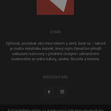
O NÁS
Zjišťovat, poznávat věci mezi nebem a zemí, bavit se – takové
je motto měsíčníku Instinkt, který svým čtenářům přináší
exkluzivní rozhovory s předními českými i zahraničními
osobnostmi ze světa kultury, umění, filozofie a historie.
NÁSLEDUJ NÁS
© 2026 EMPRESA MEDIA, a.s. Publikování či další šíření obsahu těchto