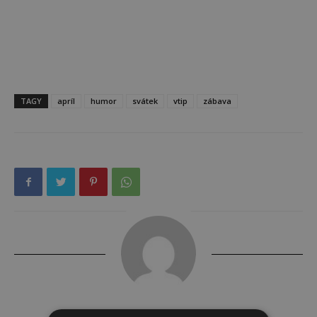
TAGY
apríl
humor
svátek
vtip
zábava
Tereza Yasmina Abazid