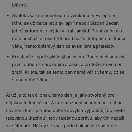
bláznů“.
Svátek však nemusel nutně vzniknout v Evropě. V
Íránu se už tisíce let slaví apríl neboli Sizdah Bedar,
jehož autorem je mýtický král Jamšíd. První zmínka o
něm pochází z roku 536 před naším letopočtem. Íránci
věnují tento bláznivý den oslavám jara a přátelství.
Křesťané si apríl vykládají po svém. Podle nich souvisí
první duben s narozením Jidáše, a protože zrovna on
zradil Krista, tak se tento den nemá věřit všemu, co se
stane nebo řekne.
Ať už je to tak či onak, tento den je jako stvořený pro
nějakou tu lumpárnu. A tuto možnost si nenechají ujít ani
novináři, kteří prvního dubna obvykle vypouštějí do světa
takzvanou „kachnu“, tedy falešnou zprávu, aby tím napálili
své čtenáře. Někdy se však podaří oklamat i samotné