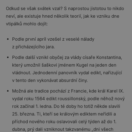
Odkud se však svátek vzal? S naprostou jistotou to nikdo
neví, ale existuje hned několik teorií, jak ke vzniku dne
vtipálků mohlo dojít:
Podle první apríl vzešel z veselé nálady
z přicházejícího jara.
Podle další vznikl obyčej za vlády císaře Konstantina,
který umožnil šaškovi jménem Kugel na jeden den
vládnout. Jednodenní panovník vydal edikt, nařizující
v tento den vykonávat absurdní činy.
Možná ale tradice pochází z Francie, kde král Karel IX.
vydal roku 1564 edikt roussillonský, podle něhož nový
rok začínal 1. ledna. Do té doby ho totiž někde slavili
25. března. Ti, kteří se královým ediktem neřídili a
příchod nového roku oslavovali celý týden až do 1.
dubna, prý dali vzniknout takzvanému „dni všech