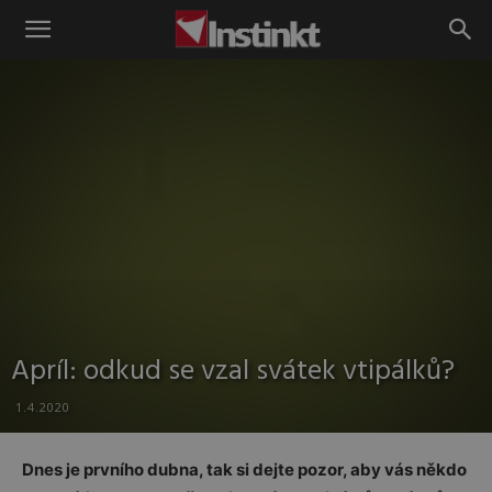
Instinkt
Apríl: odkud se vzal svátek vtipálků?
1.4.2020
Dnes je prvního dubna, tak si dejte pozor, aby vás někdo