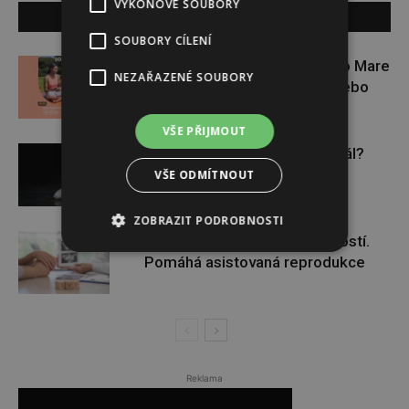
VÝKONOVÉ SOUBORY
SOUVISEJÍCÍ ČLÁNKY
SOUBORY CÍLENÍ
Zapojte se do letní soutěže s Rio Mare
NEZAŘAZENÉ SOUBORY
a vyhrajte iWatch Series 11 nebo
jógamatku
VŠE PŘIJMOUT
Budou se vraždit malé děti dál?
VŠE ODMÍTNOUT
ZOBRAZIT PODROBNOSTI
Těhotenství není samozřejmostí.
Pomáhá asistovaná reprodukce
Reklama