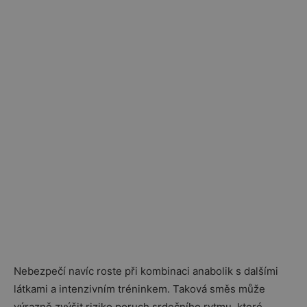
Nebezpečí navíc roste při kombinaci anabolik s dalšími
látkami a intenzivním tréninkem. Taková směs může
výrazně zvýšit riziko poruch srdečního rytmu, které