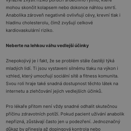
mohou skončit kolapsem nebo dokonce náhlou smrtí.
Anabolika zároveň negativně ovlivňují cévy, krevní tlak i
hladinu cholesterolu, čímž zvyšují celkové
kardiovaskulární riziko.
Neberte na lehkou váhu vedlejší účinky
Znepokojivý je i fakt, že se problém stále častěji týká
mladých lidí. Ti jsou vystaveni silnému tlaku na výkon i
vzhled, který umocňují sociální sítě a fitness komunita.
Svou roli hraje také snadná dostupnost těchto látek na
internetu a zlehčování jejich vedlejších účinků.
Pro lékaře přitom není vždy snadné odhalit skutečnou
příčinu zdravotních potíží. Pokud pacient užívání anabolik
nepřizná, zůstávají často jen u podezření. Jednoznačný
důkaz by přinesla až dopingová kontrola nebo