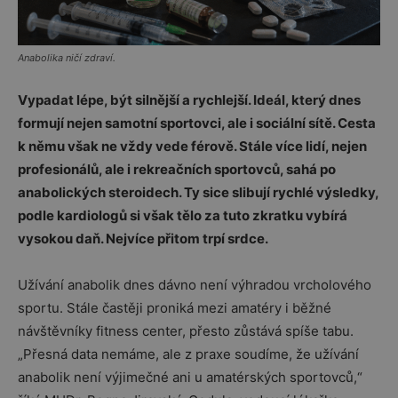
Anabolika ničí zdraví.
Vypadat lépe, být silnější a rychlejší. Ideál, který dnes
formují nejen samotní sportovci, ale i sociální sítě. Cesta
k němu však ne vždy vede férově. Stále více lidí, nejen
profesionálů, ale i rekreačních sportovců, sahá po
anabolických steroidech. Ty sice slibují rychlé výsledky,
podle kardiologů si však tělo za tuto zkratku vybírá
vysokou daň. Nejvíce přitom trpí srdce.
Užívání anabolik dnes dávno není výhradou vrcholového
sportu. Stále častěji proniká mezi amatéry i běžné
návštěvníky fitness center, přesto zůstává spíše tabu.
„Přesná data nemáme, ale z praxe soudíme, že užívání
anabolik není výjimečné ani u amatérských sportovců,“