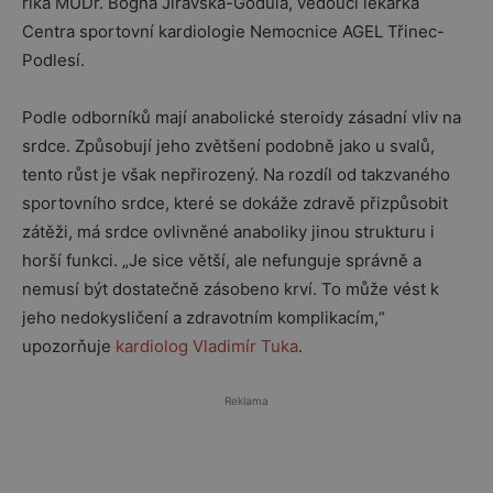
říká MUDr. Bogna Jiravská-Godula, vedoucí lékařka
Centra sportovní kardiologie Nemocnice AGEL Třinec-
Podlesí.
Podle odborníků mají anabolické steroidy zásadní vliv na
srdce. Způsobují jeho zvětšení podobně jako u svalů,
tento růst je však nepřirozený. Na rozdíl od takzvaného
sportovního srdce, které se dokáže zdravě přizpůsobit
zátěži, má srdce ovlivněné anaboliky jinou strukturu i
horší funkci. „Je sice větší, ale nefunguje správně a
nemusí být dostatečně zásobeno krví. To může vést k
jeho nedokysličení a zdravotním komplikacím,“
upozorňuje
kardiolog Vladimír Tuka
.
Reklama