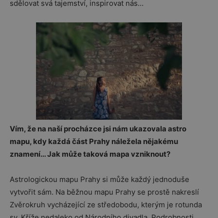
sdělovat svá tajemství, inspirovat nás…
Vím, že na naší procházce jsi nám ukazovala astro
mapu, kdy každá část Prahy náležela nějakému
znamení… Jak může taková mapa vzniknout?
Astrologickou mapu Prahy si může každý jednoduše
vytvořit sám. Na běžnou mapu Prahy se prostě nakreslí
Zvěrokruh vycházející ze středobodu, kterým je rotunda
sv. Kříže nedaleko od Národního divadla. Podrobnosti