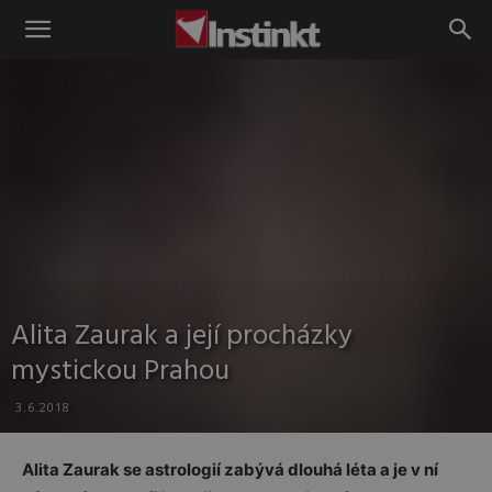
Instinkt
Alita Zaurak a její procházky
mystickou Prahou
3.6.2018
Alita Zaurak se astrologií zabývá dlouhá léta a je v ní