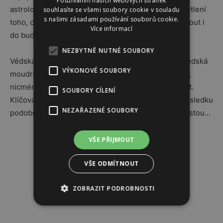
Používáním našich webových stránek
astrologickém jazyce symbolů její poselství a vysvětlení
souhlasíte se všemi soubory cookie v souladu
s našimi zásadami používání souborů cookie.
toho, co se mu aktuálně děje, velmi zlehka nahlédnout i
Více informací
do budoucnosti…
NEZBYTNĚ NUTNÉ SOUBORY
Védská astrologie mě určitě zajímá, jako veškerá védská
VÝKONOVÉ SOUBORY
moudrost, protože v Indii jsem skutečně jako doma,
nicméně nemám momentálně kapacitu se jí věnovat.
SOUBORY CÍLENÍ
Klíčová sdělení z horoskopu by však měla být ve výsledku
NEZAŘAZENÉ SOUBORY
podobná, ať už k nim astrologie došel jakoukoliv cestou…
Reklama
VŠE PŘIJMOUT
VŠE ODMÍTNOUT
ZOBRAZIT PODROBNOSTI