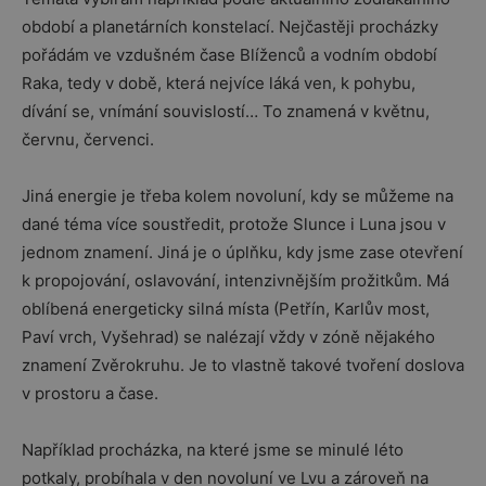
období a planetárních konstelací. Nejčastěji procházky
pořádám ve vzdušném čase Blíženců a vodním období
Raka, tedy v době, která nejvíce láká ven, k pohybu,
dívání se, vnímání souvislostí… To znamená v květnu,
červnu, červenci.
Jiná energie je třeba kolem novoluní, kdy se můžeme na
dané téma více soustředit, protože Slunce i Luna jsou v
jednom znamení. Jiná je o úplňku, kdy jsme zase otevření
k propojování, oslavování, intenzivnějším prožitkům. Má
oblíbená energeticky silná místa (Petřín, Karlův most,
Paví vrch, Vyšehrad) se nalézají vždy v zóně nějakého
znamení Zvěrokruhu. Je to vlastně takové tvoření doslova
v prostoru a čase.
Například procházka, na které jsme se minulé léto
potkaly, probíhala v den novoluní ve Lvu a zároveň na