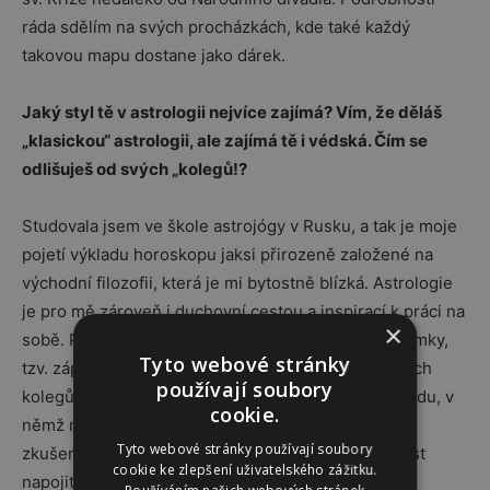
ráda sdělím na svých procházkách, kde také každý
takovou mapu dostane jako dárek.
Jaký styl tě v astrologii nejvíce zajímá? Vím, že děláš
„klasickou“ astrologii, ale zajímá tě i védská. Čím se
odlišuješ od svých „kolegů!?
Studovala jsem ve škole astrojógy v Rusku, a tak je moje
pojetí výkladu horoskopu jaksi přirozeně založené na
východní filozofii, která je mi bytostně blízká. Astrologie
je pro mě zároveň i duchovní cestou a inspirací k práci na
×
sobě. Podoba horoskopu je však, až na drobné výjimky,
Tyto webové stránky
tzv. západní, tedy stejná jako u většiny mých zdejších
používají soubory
kolegů. Každý astrolog má svůj jedinečný styl výkladu, v
cookie.
němž může vyjádřit svou životní filozofii, využít své
Tyto webové stránky používají soubory
zkušenosti. U mě jde možná především o schopnost
cookie ke zlepšení uživatelského zážitku.
napojit se na duši daného člověka, sdělit mu v