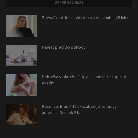
DOPORUČUJEME
Zpěvačka Adele: kvůli úzkostem zhubla 45 kilo
Návrat pleti do pohody
Pokožka v ohrožení: tipy, jak zmírnit atopický
ekzém
Recenze: Brad Pitt ukázal, co je to pravý
adrenalin. Snímek F1...