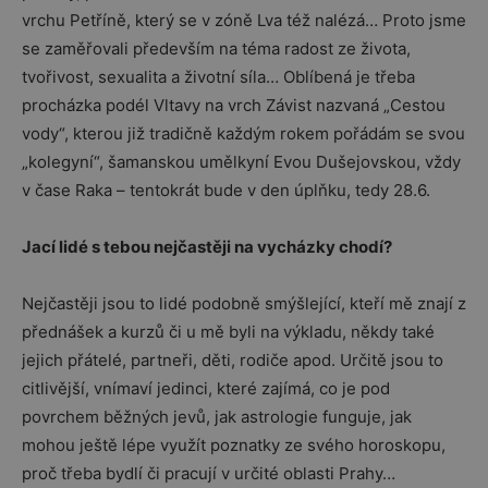
vrchu Petříně, který se v zóně Lva též nalézá… Proto jsme
se zaměřovali především na téma radost ze života,
tvořivost, sexualita a životní síla… Oblíbená je třeba
procházka podél Vltavy na vrch Závist nazvaná „Cestou
vody“, kterou již tradičně každým rokem pořádám se svou
„kolegyní“, šamanskou umělkyní Evou Dušejovskou, vždy
v čase Raka – tentokrát bude v den úplňku, tedy 28.6.
Jací lidé s tebou nejčastěji na vycházky chodí?
Nejčastěji jsou to lidé podobně smýšlející, kteří mě znají z
přednášek a kurzů či u mě byli na výkladu, někdy také
jejich přátelé, partneři, děti, rodiče apod. Určitě jsou to
citlivější, vnímaví jedinci, které zajímá, co je pod
povrchem běžných jevů, jak astrologie funguje, jak
mohou ještě lépe využít poznatky ze svého horoskopu,
proč třeba bydlí či pracují v určité oblasti Prahy…