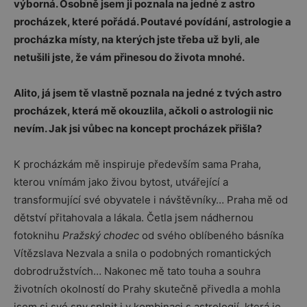
výborná. Osobně jsem ji poznala na jedné z astro
procházek, které pořádá. Poutavé povídání, astrologie a
procházka místy, na kterých jste třeba už byli, ale
netušili jste, že vám přinesou do života mnohé.
Alito, já jsem tě vlastně poznala na jedné z tvých astro
procházek, která mě okouzlila, ačkoli o astrologii nic
nevím. Jak jsi vůbec na koncept procházek přišla?
K procházkám mě inspiruje především sama Praha,
kterou vnímám jako živou bytost, utvářející a
transformující své obyvatele i návštěvníky… Praha mě od
dětství přitahovala a lákala. Četla jsem nádhernou
fotoknihu
Pražský chodec
od svého oblíbeného básníka
Vítězslava Nezvala a snila o podobných romantických
dobrodružstvích… Nakonec mě tato touha a souhra
životních okolností do Prahy skutečně přivedla a mohla
jsem si své sny splnit i v kombinaci s astrologií, která je