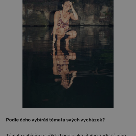
Podle čeho vybíráš témata svých vycházek?
Témata vybírám například podle aktuálního zodiakálního