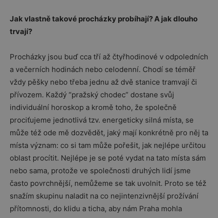
Jak vlastně takové procházky probíhají? A jak dlouho
trvají?
Procházky jsou buď cca tří až čtyřhodinové v odpoledních
a večerních hodinách nebo celodenní. Chodí se téměř
vždy pěšky nebo třeba jednu až dvě stanice tramvají či
přívozem. Každý “pražský chodec” dostane svůj
individuální horoskop a kromě toho, že společně
prociťujeme jednotlivá tzv. energeticky silná místa, se
může též ode mě dozvědět, jaký mají konkrétně pro něj ta
místa význam: co si tam může pořešit, jak nejlépe určitou
oblast procítit. Nejlépe je se poté vydat na tato místa sám
nebo sama, protože ve společnosti druhých lidí jsme
často povrchnější, nemůžeme se tak uvolnit. Proto se též
snažím skupinu naladit na co nejintenzivnější prožívání
přítomnosti, do klidu a ticha, aby nám Praha mohla