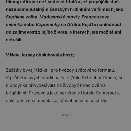
filmografii více než šedesát titulů a jež propůjčila duši
nezapomenutelným ženským hrdinkám ve filmech jako
Sophiina volba
,
Madisonské mosty, Francouzova
milenka
nebo
Vzpomínky na Afriku
. Pojďte nahlédnout
do zajímavostí z jejího života, o kterých jste možná ani
netušili.
V New Jersey obsluhovala hosty
Začátky bývají těžké i pro hvězdy světového formátu.
V průběhu svých studií na Yale (Yale School of Drama) si
blondýnka přivydělávala na živobytí hned dvěma
brigádami. Pracovala jako servírka v Hotelu Somerset a
další peníze si musela zajišťovat psaním na stroji.
Reklama