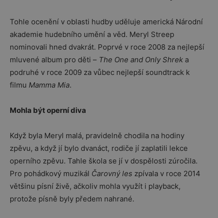
Tohle ocenění v oblasti hudby uděluje americká Národní
akademie hudebního umění a věd. Meryl Streep
nominovali hned dvakrát. Poprvé v roce 2008 za nejlepší
mluvené album pro děti –
The One and Only Shrek
a
podruhé v roce 2009 za vůbec nejlepší soundtrack k
filmu
Mamma Mia
.
Mohla být operní diva
Když byla Meryl malá, pravidelně chodila na hodiny
zpěvu, a když jí bylo dvanáct, rodiče jí zaplatili lekce
operního zpěvu. Tahle škola se jí v dospělosti zúročila.
Pro pohádkový muzikál
Čarovný les
zpívala v roce 2014
většinu písní živě, ačkoliv mohla využít i playback,
protože písně byly předem nahrané.