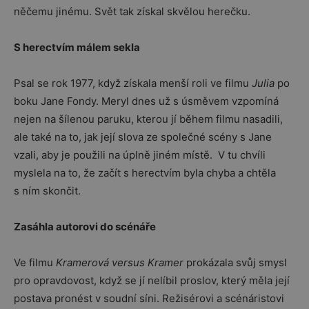
něčemu jinému. Svět tak získal skvělou herečku.
S herectvím málem sekla
Psal se rok 1977, když získala menší roli ve filmu
Julia
po
boku Jane Fondy. Meryl dnes už s úsměvem vzpomíná
nejen na šílenou paruku, kterou jí během filmu nasadili,
ale také na to, jak její slova ze společné scény s Jane
vzali, aby je použili na úplně jiném místě. V tu chvíli
myslela na to, že začít s herectvím byla chyba a chtěla
s ním skončit.
Zasáhla autorovi do scénáře
Ve filmu
Kramerová versus Kramer
prokázala svůj smysl
pro opravdovost, když se jí nelíbil proslov, který měla její
postava pronést v soudní síni. Režisérovi a scénáristovi