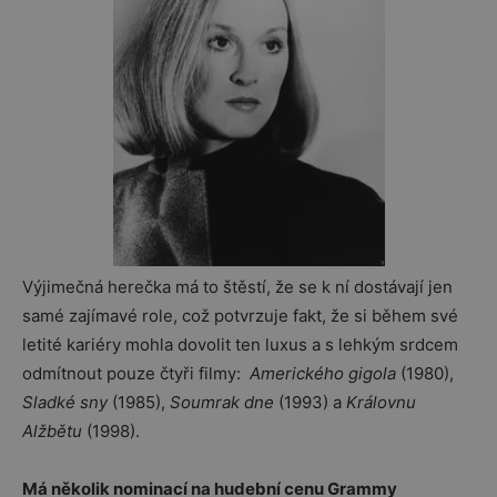
Výjimečná herečka má to štěstí, že se k ní dostávají jen
samé zajímavé role, což potvrzuje fakt, že si během své
letité kariéry mohla dovolit ten luxus a s lehkým srdcem
odmítnout pouze čtyři filmy:
Amerického gigola
(1980),
Sladké sny
(1985),
Soumrak dne
(1993) a
Královnu
Alžbětu
(1998).
Má několik nominací na hudební cenu Grammy