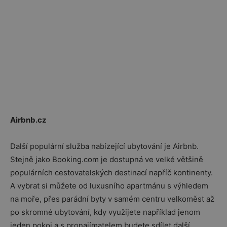
Airbnb.cz
Další populární služba nabízející ubytování je Airbnb.
Stejně jako Booking.com je dostupná ve velké většině
populárních cestovatelských destinací napříč kontinenty.
A vybrat si můžete od luxusního apartmánu s výhledem
na moře, přes parádní byty v samém centru velkoměst až
po skromné ubytování, kdy využijete například jenom
jeden pokoj a s pronajímatelem budete sdílet další