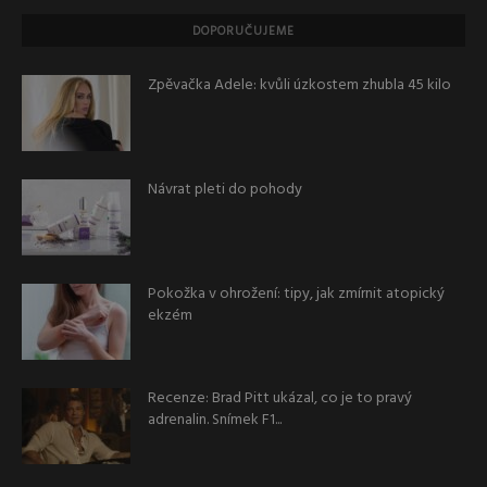
DOPORUČUJEME
Zpěvačka Adele: kvůli úzkostem zhubla 45 kilo
Návrat pleti do pohody
Pokožka v ohrožení: tipy, jak zmírnit atopický
ekzém
Recenze: Brad Pitt ukázal, co je to pravý
adrenalin. Snímek F1...