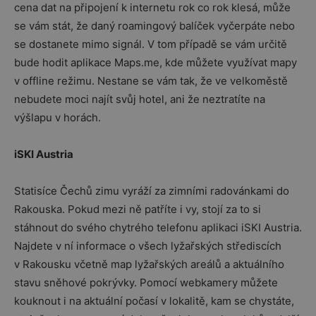
cena dat na připojení k internetu rok co rok klesá, může
se vám stát, že daný roamingový balíček vyčerpáte nebo
se dostanete mimo signál. V tom případě se vám určitě
bude hodit aplikace Maps.me, kde můžete využívat mapy
v offline režimu. Nestane se vám tak, že ve velkoměstě
nebudete moci najít svůj hotel, ani že neztratíte na
výšlapu v horách.
iSKI Austria
Statisíce Čechů zimu vyráží za zimními radovánkami do
Rakouska. Pokud mezi ně patříte i vy, stojí za to si
stáhnout do svého chytrého telefonu aplikaci iSKI Austria.
Najdete v ní informace o všech lyžařských střediscích
v Rakousku včetně map lyžařských areálů a aktuálního
stavu sněhové pokrývky. Pomocí webkamery můžete
kouknout i na aktuální počasí v lokalitě, kam se chystáte,