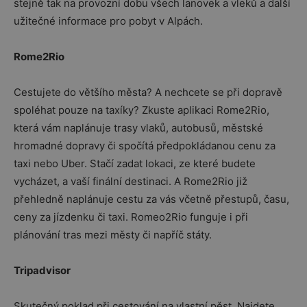
stejně tak na provozní dobu všech lanovek a vleků a další
užitečné informace pro pobyt v Alpách.
Rome2Rio
Cestujete do většího města? A nechcete se při dopravě
spoléhat pouze na taxíky? Zkuste aplikaci Rome2Rio,
která vám naplánuje trasy vlaků, autobusů, městské
hromadné dopravy či spočítá předpokládanou cenu za
taxi nebo Uber. Stačí zadat lokaci, ze které budete
vycházet, a vaší finální destinaci. A Rome2Rio již
přehledně naplánuje cestu za vás včetně přestupů, času,
ceny za jízdenku či taxi. Romeo2Rio funguje i při
plánování tras mezi městy či napříč státy.
Tripadvisor
Skutečný poklad při cestování na vlastní pěst. Najdete