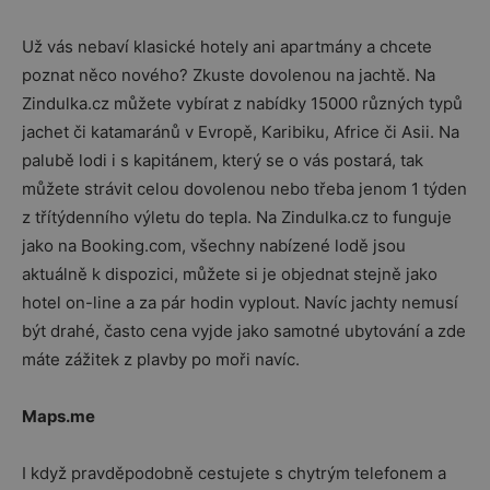
Už vás nebaví klasické hotely ani apartmány a chcete
poznat něco nového? Zkuste dovolenou na jachtě. Na
Zindulka.cz můžete vybírat z nabídky 15000 různých typů
jachet či katamaránů v Evropě, Karibiku, Africe či Asii. Na
palubě lodi i s kapitánem, který se o vás postará, tak
můžete strávit celou dovolenou nebo třeba jenom 1 týden
z třítýdenního výletu do tepla. Na Zindulka.cz to funguje
jako na Booking.com, všechny nabízené lodě jsou
aktuálně k dispozici, můžete si je objednat stejně jako
hotel on-line a za pár hodin vyplout. Navíc jachty nemusí
být drahé, často cena vyjde jako samotné ubytování a zde
máte zážitek z plavby po moři navíc.
Maps.me
I když pravděpodobně cestujete s chytrým telefonem a