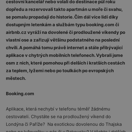
cestovní kancelář nebo volali do destinace půl roku
dopředu a rezervovali takto apartmán u moře či svahu,
se pomalu propadají do historie. Čím dál více lidí díky
dostupným letenkám a službám typu booking.com či
airbnb.cz vyráží na dovolené či prodloužené víkendy po
vlastní ose a zařizují většinu podstatného na poslední
chvíli. A pomáhá tomu právě internet a stále přibývající
aplikace v chytrých mobilních telefonech. Vybrali jsme
osm z nich, které pomohou při delších i kratších cestách
za teplem, lyžemi nebo po toulkách po evropských
městech.
Booking.com
Aplikace, která nechybí v telefonu téměř žádnému
cestovateli. Chystáte se na prodloužený víkend do
Londýna či Paříže? Na exotickou dovolenou do Thajska
nebo na lyžovačku u nás či v Rakousku? V těchto i dalších