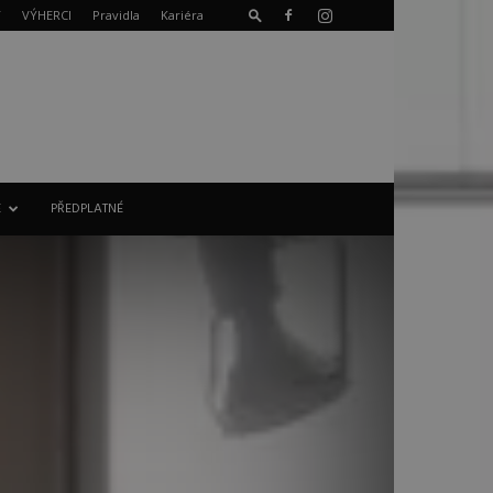
T
VÝHERCI
Pravidla
Kariéra
E
PŘEDPLATNÉ