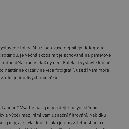
vystavené fotky. Ať už jsou vaše nejmilejší fotografie
s rodinou, je věčná škoda mít je schované na paměťové
budou dělat radost každý den. Fotek si vystavte klidně
bo nástěnné držáky na více fotografií, ušetří vám moře
šováním jednotlivých rámečků.
oukaného? Vsaďte na tapety a dejte holým stěnám
vky a výběr mezi nimi vám usnadní filtrování. Nabídku
 tapety, ale i vlastností, jako je omyvatelnost nebo