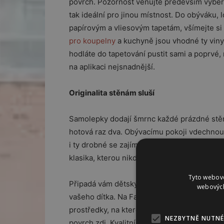
povrch. Pozornost věnujte především výběru 
tak ideální pro jinou místnost. Do obýváku,
papírovým a vliesovým tapetám, všímejte si
pro koupelny
a kuchyně jsou vhodné ty viny
hodláte do tapetování pustit sami a poprvé,
na aplikaci nejsnadnější.
Originalita stěnám sluší
Samolepky dodají šmrnc každé prázdné stěně 
hotová raz dva. Obývacímu pokoji vdechnou 
i ty drobné se zajímavými detaily. Pokud si 
klasika, kterou nikdy nic nezkazíte.
Tyto webové
Připadá vám dětský pokoj příliš fádní? Pa
webových
vašeho dítka. Na Favi najdete jak komiksové
prostředky, na které si kluci vzpomenou. Nav
NEZBYTNĚ NUTNÉ
povrch zdi. Kvalitní samolepky jdou jednodu