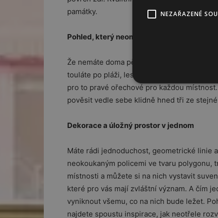
památky.
NEZAŘAZENÉ SO
Pohled, který neomrzí
Že nemáte doma pěkný výhled z okna? Pak si
touláte po pláži, lesem nebo dáváte přednos
pro to pravé ořechové pro každou místnost.
pověsit vedle sebe klidně hned tři ze stejné
Dekorace a úložný prostor v jednom
Máte rádi jednoduchost, geometrické linie 
neokoukaným policemi ve tvaru polygonu, tr
místnosti a můžete si na nich vystavit suven
které pro vás mají zvláštní význam. A čím je
vyniknout všemu, co na nich bude ležet. Pohr
najdete spoustu inspirace, jak neotřele rozvě