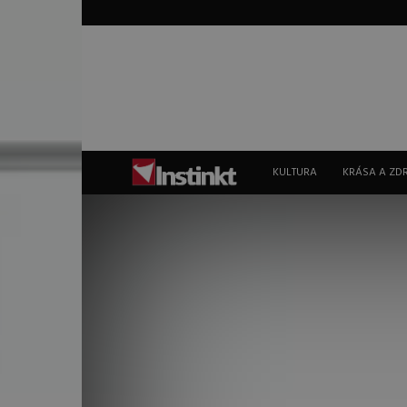
Instinkt
KULTURA
KRÁSA A ZD