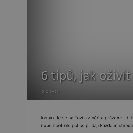
6 tipů, jak oživi
3.2.2020
Inspirujte se na Favi a změňte prázdné zdi 
nebo neotřelé police přidají každé místnosti