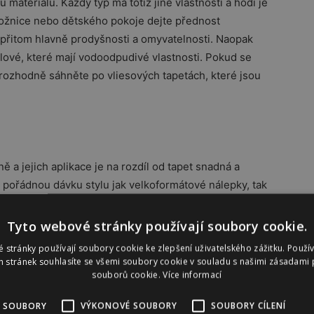
materiálu. Každý typ má totiž jiné vlastnosti a hodí je
 ložnice nebo dětského pokoje dejte přednost
 přitom hlavně prodyšnosti a omyvatelnosti. Naopak
lové, které mají vodoodpudivé vlastnosti. Pokud se
 rozhodně sáhněte po vliesových tapetách, které jsou
a jejich aplikace je na rozdíl od tapet snadná a
pořádnou dávku stylu jak velkoformátové nálepky, tak
nejste jisti motivem, přírodní a geometrické vzory jsou
Tyto webové stránky používají soubory cookie.
 stránky používají soubory cookie ke zlepšení uživatelského zážitku. Použí
k sáhněte po hravých samolepkách s oblíbeným motivem
 stránek souhlasíte se všemi soubory cookie v souladu s našimi zásadami 
souborů cookie.
Více informací
 hrdiny, tak roztomilá zvířátka nebo všechny dopravní
íc není třeba se bát, že jejich aplikací poškodíte
 SOUBORY
VÝKONOVÉ SOUBORY
SOUBORY CÍLENÍ
še sloupnout a v pokoji po nich nezůstane ani