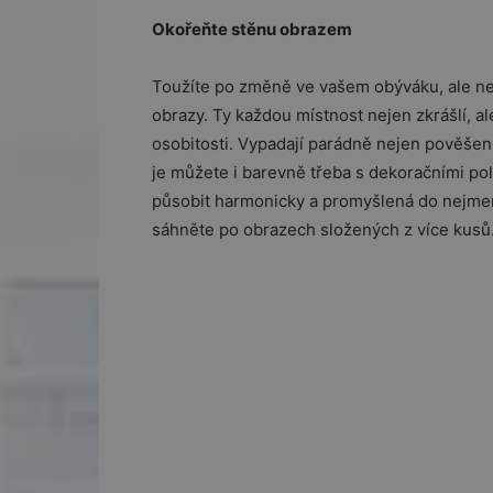
Okořeňte stěnu obrazem
Toužíte po změně ve vašem obýváku, ale ne
obrazy. Ty každou místnost nejen zkrášlí, a
osobitosti. Vypadají parádně nejen pověšené
je můžete i barevně třeba s dekoračními po
působit harmonicky a promyšlená do nejmen
sáhněte po obrazech složených z více kusů