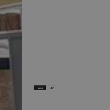
TAGY
Favi