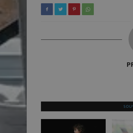
P
SOUV