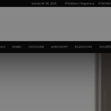
Sobota 08. 08. 2026
Přihlášení / Registrace
KONTAK
Reklama
RAVÍ
HOBBY
CESTOVÁNÍ
HOROSKOPY
ROZHOVORY
SOUTĚŽ