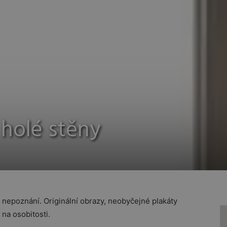
t holé stěny
k nepoznání. Originální obrazy, neobyčejné plakáty
 na osobitosti.