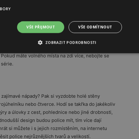
UBORY
VŠE PŘIJMOUT
VŠE ODMÍTNOUT
 zarámujte plakát s malebnou krajinou. Ať už se raději
ZOBRAZIT PODROBNOSTI
t tropické džungli, plakáty se záběrem z krajiny jsou
 Pokud máte volného místa na zdi více, nebojte se
 série.
a zajímavé nápady? Pak si vyzdobte holé stěny
ojúhelníku nebo čtverce. Hodí se takřka do jakékoliv
ýry a úlovky z cest, pohlednice nebo jiné drobnosti,
dnodušší design budou police mít, tím více dají
át si můžete i s jejich rozmístěním, na internetu
sit police nejrůznějších tvarů a velikostí.