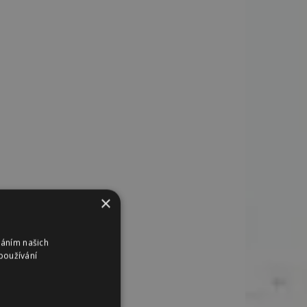
×
váním našich
používání