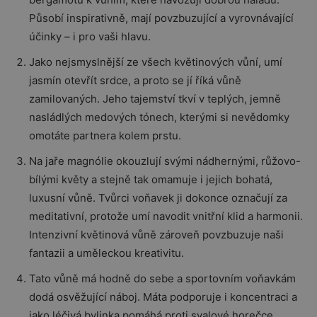
Působí inspirativně, mají povzbuzující a vyrovnávající
účinky – i pro vaši hlavu.
Jako nejsmyslnější ze všech květinových vůní, umí
jasmín otevřít srdce, a proto se jí říká vůně
zamilovaných. Jeho tajemství tkví v teplých, jemně
nasládlých medových tónech, kterými si nevědomky
omotáte partnera kolem prstu.
Na jaře magnólie okouzlují svými nádhernými, růžovo-
bílými květy a stejně tak omamuje i jejich bohatá,
luxusní vůně. Tvůrci voňavek ji dokonce označují za
meditativní, protože umí navodit vnitřní klid a harmonii.
Intenzivní květinová vůně zároveň povzbuzuje naši
fantazii a uměleckou kreativitu.
Tato vůně má hodně do sebe a sportovním voňavkám
dodá osvěžující náboj. Máta podporuje i koncentraci a
jako léčivá bylinka pomáhá proti svalové horečce,