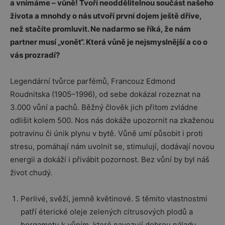
a vnímáme – vůně! Tvoří neoddělitelnou součást našeho
života a mnohdy o nás utvoří první dojem ještě dříve,
než stačíte promluvit. Ne nadarmo se říká, že nám
partner musí „vonět“. Která vůně je nejsmyslnější a co o
vás prozradí?
Legendární tvůrce parfémů, Francouz Edmond
Roudnitska (1905–1996), od sebe dokázal rozeznat na
3.000 vůní a pachů. Běžný člověk jich přitom zvládne
odlišit kolem 500. Nos nás dokáže upozornit na zkaženou
potravinu či únik plynu v bytě. Vůně umí působit i proti
stresu, pomáhají nám uvolnit se, stimulují, dodávají novou
energii a dokáží i přivábit pozornost. Bez vůní by byl náš
život chudý.
Perlivé, svěží, jemně květinové. S těmito vlastnostmi
patří éterické oleje zelených citrusových plodů a
bergamotu k vůním, které navozují dobrou náladu.