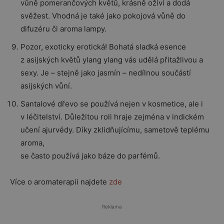
vůně pomerančových květů, krásně oživí a dodá
svěžest. Vhodná je také jako pokojová vůně do
difuzéru či aroma lampy.
Pozor, exoticky erotická! Bohatá sladká esence
z asijských květů ylang ylang vás udělá přitažlivou a
sexy. Je – stejně jako jasmín – nedílnou součástí
asijských vůní.
Santalové dřevo se používá nejen v kosmetice, ale i
v léčitelství. Důležitou roli hraje zejména v indickém
učení ajurvédy. Díky zklidňujícímu, sametově teplému
aroma,
se často používá jako báze do parfémů.
Více o aromaterapii najdete
zde
Reklama