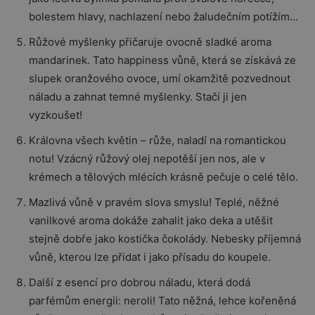
bolestem hlavy, nachlazení nebo žaludečním potížím…
Růžové myšlenky přičaruje ovocně sladké aroma
mandarinek. Tato happiness vůně, která se získává ze
slupek oranžového ovoce, umí okamžitě pozvednout
náladu a zahnat temné myšlenky. Stačí ji jen
vyzkoušet!
Královna všech květin – růže, naladí na romantickou
notu! Vzácný růžový olej nepotěší jen nos, ale v
krémech a tělových mlécích krásně pečuje o celé tělo.
Mazlivá vůně v pravém slova smyslu! Teplé, něžné
vanilkové aroma dokáže zahalit jako deka a utěšit
stejně dobře jako kostička čokolády. Nebesky příjemná
vůně, kterou lze přidat i jako přísadu do koupele.
Další z esencí pro dobrou náladu, která dodá
parfémům energii: neroli! Tato něžná, lehce kořeněná