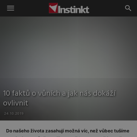
Instinkt
10 faktů o vůních a jak nás dokáží
ovlivnit
24.10.2019
Do našeho života zasahují možná víc, než vůbec tušíme