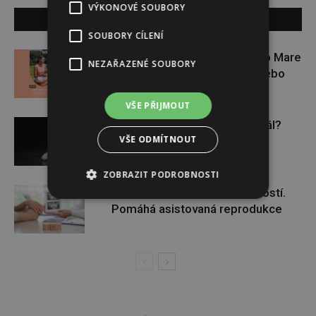
VÝKONOVÉ SOUBORY
SOUVISEJÍCÍ ČLÁNKY
SOUBORY CÍLENÍ
Zapojte se do letní soutěže s Rio Mare
NEZAŘAZENÉ SOUBORY
a vyhrajte iWatch Series 11 nebo
jógamatku
VŠE PŘIJMOUT
Budou se vraždit malé děti dál?
VŠE ODMÍTNOUT
ZOBRAZIT PODROBNOSTI
Těhotenství není samozřejmostí.
Pomáhá asistovaná reprodukce